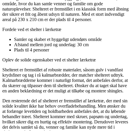
område, hvor du kan samle venner og familie om gode
naturoplevelser. Shelteret er fremstillet i en klassisk form med åbning
der sikrer et frit og åbent udsyn til naturen. Med et stort indvendigt
areal på 230 x 210 cm er der plads til 4 personer.
Fordele ved et shelter i lærketræ
Samler og skaber et hyggeligt udendørs område
Afstand mellem jord og underlag: 30 cm
Plads til 4 personer
Oplev de solide egenskaber ved et shelter lærketræ
Shelteret er fremstillet af robuste materialer, såsom gulv i vandfast
krydsfiner og tag i rå kalmarbrædder, der matcher shelteret udtryk.
Kalmarbrædderne kommer i naturligt format, det anbefales derfor, at
du skærer og tilpasser dem til shelteret. Ønsker du at taget skal have
en anden beklædning er det muligt at tilkøbe og montere shingles.
Den resterende del af shelteret er fremstillet af lærketræ, der med sin
solide kvalitet ikke har behov overfladebehandling. Men ønsker du
at forlænge levetiden og holdbarheden anbefales det, at du løbende
behandler træet. Shelteret kommer med skruer, papsøm og undertag,
hvilket sikrer dig en hurtig og effektiv montering. Derudover leveres
det delvis samlet så du, venner og familie kan nyde mere tid i