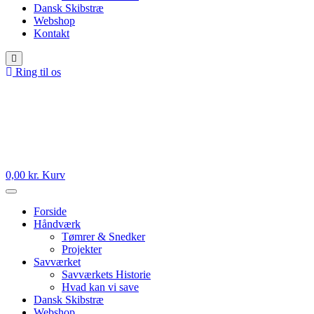
Dansk Skibstræ
Webshop
Kontakt
Ring til os
0,00
kr.
Kurv
Forside
Håndværk
Tømrer & Snedker
Projekter
Savværket
Savværkets Historie
Hvad kan vi save
Dansk Skibstræ
Webshop