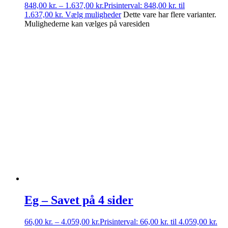
848,00
kr.
–
1.637,00
kr.
Prisinterval: 848,00 kr. til
1.637,00 kr.
Vælg muligheder
Dette vare har flere varianter.
Mulighederne kan vælges på varesiden
Eg – Savet på 4 sider
66,00
kr.
–
4.059,00
kr.
Prisinterval: 66,00 kr. til 4.059,00 kr.