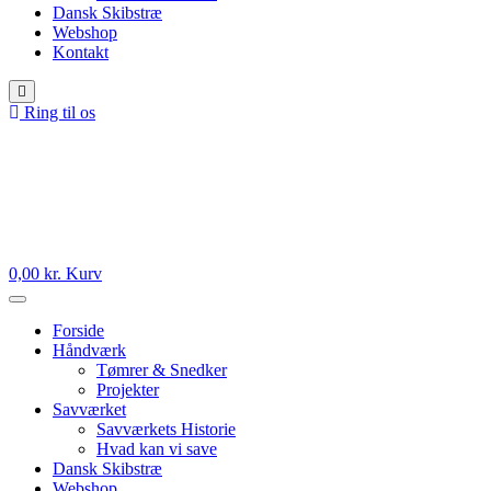
Dansk Skibstræ
Webshop
Kontakt
Ring til os
0,00
kr.
Kurv
Forside
Håndværk
Tømrer & Snedker
Projekter
Savværket
Savværkets Historie
Hvad kan vi save
Dansk Skibstræ
Webshop